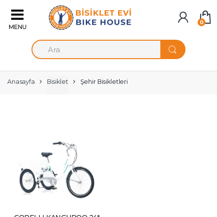
Skip to navigation
Skip to content
0
A
r
a
m
a
Anasayfa
Bisiklet
Şehir Bisikletleri
: