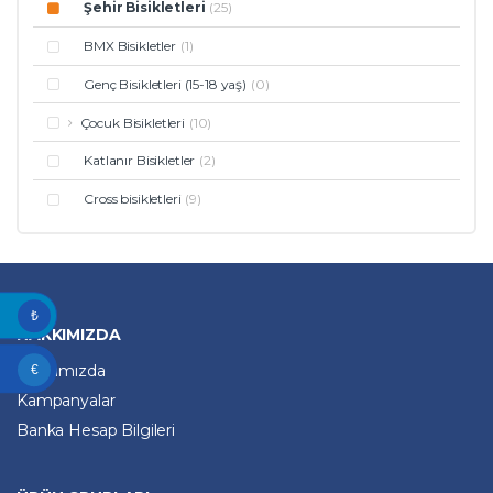
Şehir Bisikletleri
(25)
BMX Bisikletler
(1)
Genç Bisikletleri (15-18 yaş)
(0)
Çocuk Bisikletleri
(10)
Katlanır Bisikletler
(2)
Cross bisikletleri
(9)
₺
HAKKIMIZDA
Hakkımızda
€
Kampanyalar
Banka Hesap Bilgileri